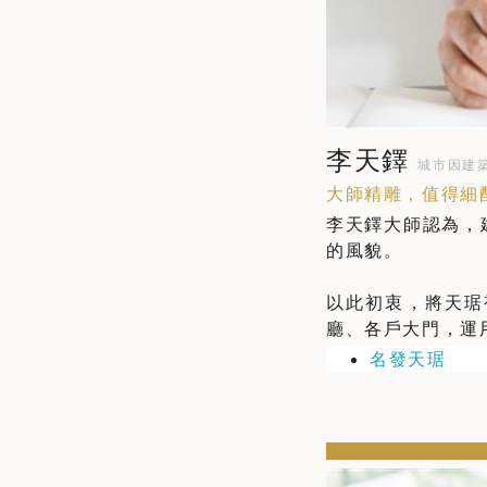
李天鐸
城市因建
大師精雕，值得細
李天鐸大師認為，
的風貌。
以此初衷，將天琚
廳、各戶大門，運
名發天琚