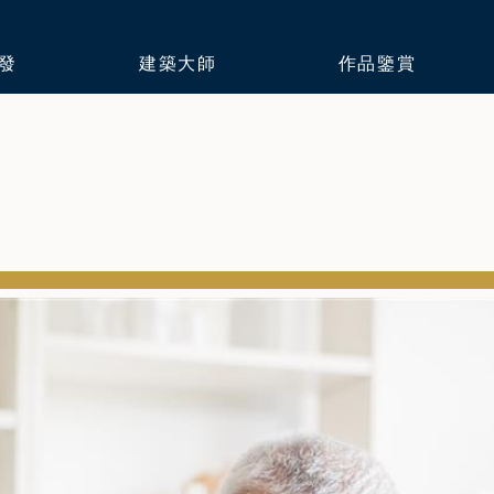
發
建築大師
作品鑒賞