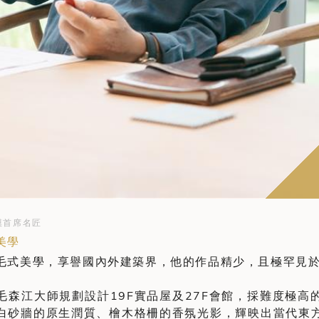
模首席名匠
美學
毛式美學，享譽國內外建築界，他的作品精少，且極罕見
毛森江大師規劃設計19F實品屋及27F會館，採難度極高
白砂牆的原生潤質、檜木格柵的香氛光影，輝映出當代東