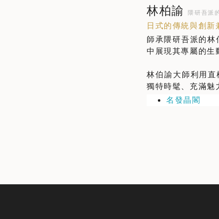
林柏諭
隈研吾派
日式的傳統與創新
師承隈研吾派的林
中展現其專屬的生
林伯諭大師利用直
獨特時髦、充滿魅
名發晶閣