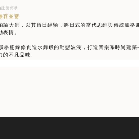
的建築傳承
兼容並蓄
伯諭大師，以其留日經驗，將日式的當代思維與傳統風格
動表情。
橫格柵線條創造水舞般的動態波瀾，打造音樂系時尚建築
力的不凡品味。