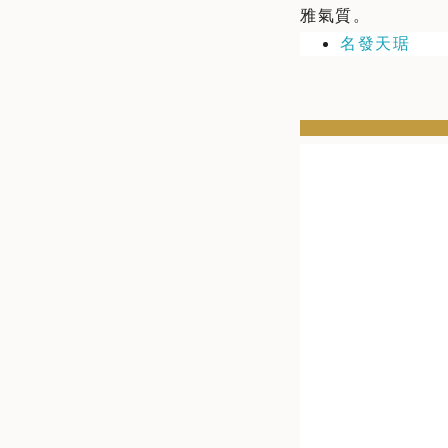
雅氣質。
名發天琚